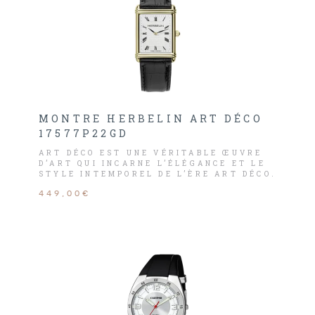
MONTRE HERBELIN ART DÉCO
17577P22GD
ART DÉCO EST UNE VÉRITABLE ŒUVRE
D’ART QUI INCARNE L’ÉLÉGANCE ET LE
STYLE INTEMPOREL DE L’ÈRE ART DÉCO.
449,00€