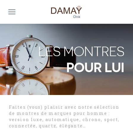
LES MONTRES
POUR LUI
Faites (vous) plaisir avec notre sélection
de montres de marques pour homme :
version luxe, automatique, chrono, sport,
connectée, quartz, élégante…