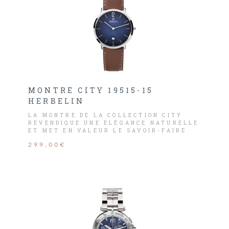
MONTRE CITY 19515-15
HERBELIN
LA MONTRE DE LA COLLECTION CITY
REVENDIQUE UNE ÉLÉGANCE NATURELLE
ET MET EN VALEUR LE SAVOIR-FAIRE
FRANÇAIS DE LA MAISON HORLOGÈRE
299,00€
MICHEL HERBELIN.