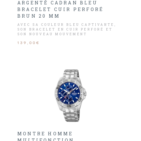
ARGENTÉ CADRAN BLEU
BRACELET CUIR PERFORÉ
BRUN 20 MM
AVEC SA COULEUR BLEU CAPTIVANTE,
SON BRACELET EN CUIR PERFORÉ ET
SON NOUVEAU MOUVEMENT
MULTIFONCTION, LA MONTRE HOMME
139,00€
ESSENTIAL 206J164 SE DISTINGUE PAR
SON DESIGN RAFFINÉ.
MONTRE HOMME
MULTIFONCTION