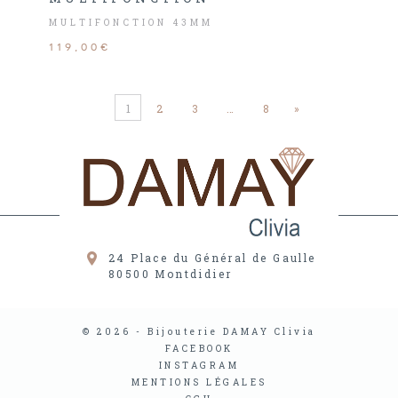
MULTIFONCTION 43MM
119,00€
1
2
3
…
8
»
24 Place du Général de Gaulle
80500
Montdidier
© 2026 - Bijouterie DAMAY Clivia
FACEBOOK
INSTAGRAM
MENTIONS LÉGALES