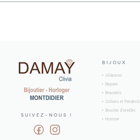
BIJOUX
Alliances
Bagues
Bracelets
Colliers et Pendenti
Boucles d’oreilles
SUIVEZ-NOUS !
Homme