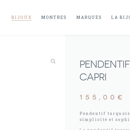
BIJOUX
MONTRES
MARQUES
LA BI
PENDENTIF
CAPRI
155,00
€
Pendentif turquoise
simplicité et soph
Le pendentif turqu