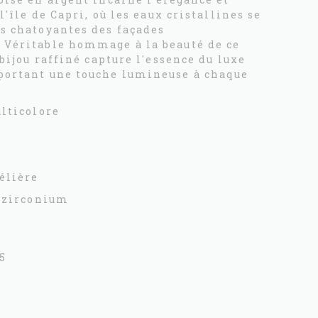
l'île de Capri, où les eaux cristallines se
s chatoyantes des façades
Véritable hommage à la beauté de ce
 bijou raffiné capture l'essence du luxe
portant une touche lumineuse à chaque
ulticolore
élière
e zirconium
5