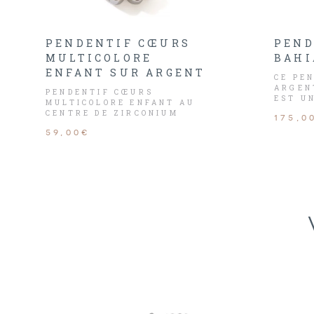
PENDENTIF CŒURS
PEND
MULTICOLORE
BAHI
ENFANT SUR ARGENT
CE PE
ARGEN
PENDENTIF CŒURS
EST U
MULTICOLORE ENFANT AU
HOMMA
CENTRE DE ZIRCONIUM
175,0
AUX L
FEMME
59,00€
DANS 