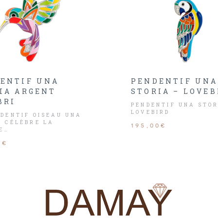
ENTIF UNA
PENDENTIF UNA
IA ARGENT
STORIA – LOVEB
BRI
PENDENTIF UNA STO
LOVEBIRD
NDENTIF OISEAU UNA
A CÉLÈBRE LA
195,00€
E…
0€