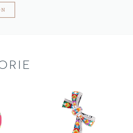
ON
ORIE