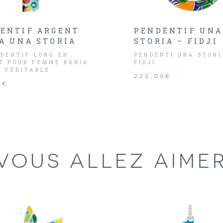
ENTIF ARGENT
PENDENTIF UNA
A UNA STORIA
STORIA – FIDJI
NDENTIF LONG EN
PENDENTI UNA STORI
T POUR FEMME BAHIA
FIDJI
N VÉRITABLE
225,00€
GE À LA BEAUTÉ ET
0€
IGNES PURES DE LA
 QUE VOUS PORTEZ
VOTRE CŒUR.
VOUS ALLEZ AIME