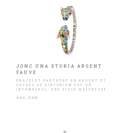
JONC UNA STORIA ARGENT
FAUVE
BRACELET PANTHÈRE EN ARGENT ET
OXYDES DE ZIRCONIUM EST UN
INTEMPOREL, UNE PIÈCE MAÎTRESSE,
UNIQUE EN SON GENRE… UNE
465,00€
REPRÉSENTATION DE LA LIBERTÉ !