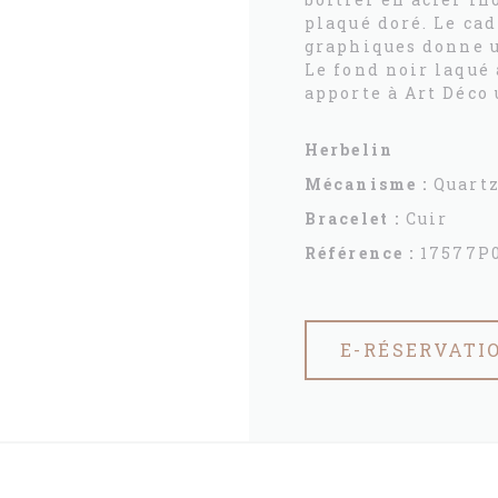
plaqué doré. Le ca
graphiques donne u
Le fond noir laqué
apporte à Art Déco
Herbelin
Mécanisme :
Quart
Bracelet :
Cuir
Référence :
17577P
E-RÉSERVATI