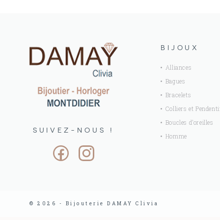
BIJOUX
Alliances
Bagues
Bracelets
Colliers et Pendenti
Boucles d’oreilles
SUIVEZ-NOUS !
Homme
© 2026 - Bijouterie DAMAY Clivia