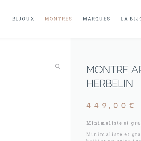
BIJOUX
MONTRES
MARQUES
LA BI
MONTRE ART
HERBELIN
449,00
€
Minimaliste et gra
Minimaliste et gra
boitier en acier i