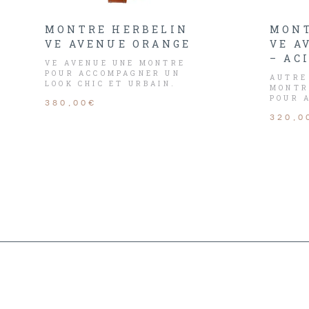
MONTRE HERBELIN
MONT
VE AVENUE ORANGE
VE A
– AC
VE AVENUE UNE MONTRE
POUR ACCOMPAGNER UN
AUTRE
LOOK CHIC ET URBAIN.
MONTR
POUR 
380,00€
ÉLÉGA
320,0
ET CHI