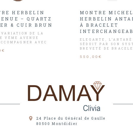
RE HERBELIN
MONTRE MICHE
VENUE – QUARTZ
HERBELIN ANTA
IER & CUIR BRUN
À BRACELET
INTERCHANGEA
 VARIATION DE LA
E VÈME AVENUE
ELEGANTE, L’ANTARÈ
ACCOMPAGNER AVEC
SÉDUIT PAR SON SYS
NCE UN LOOK URBAIN
BREVETÉ DE BRACEL
0€
C !
INTERCHANGEABLES.
550,00€
24 Place du Général de Gaulle
80500
Montdidier