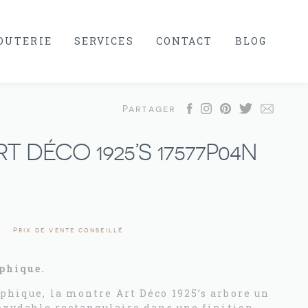
JOUTERIE
SERVICES
CONTACT
BLOG
Partager
 DÉCO 1925’S 17577P04N
Prix de vente conseillé
phique.
phique, la montre Art Déco 1925’s arbore un
noxydable rectangulaire dans une finition