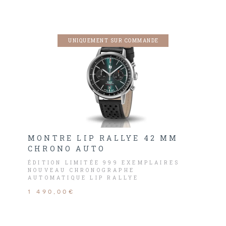
UNIQUEMENT SUR COMMANDE
MONTRE LIP RALLYE 42 MM
CHRONO AUTO
ÉDITION LIMITÉE 999 EXEMPLAIRES
NOUVEAU CHRONOGRAPHE
AUTOMATIQUE LIP RALLYE
DÉCOUVREZ LA DERNIÈRE VERSION DU
1 490,00€
MODÈLE RALLYE CHRONO AUTO LIP.
LA COULEUR DE SON CADRAN REPREND À
L’IDENTIQUE LA TEINTE SPÉCIALE
COMMANDÉE PAR FRED LIP DE LA
CARROSSERIE ET L’INTÉRIEUR DU