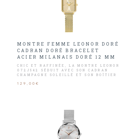
MONTRE FEMME LEONOR DORÉ
CADRAN DORÉ BRACELET
ACIER MILANAIS DORÉ 12 MM
CHIC ET RAFFINÉE, LA MONTRE LEONOR
072J542 SÉDUIT AVEC SON CADRAN
CHAMPAGNE SOLEILLÉ ET SON BOÎTIER
DORÉ. SON BRACELET MILANAIS DORÉ
129,00€
DE 12 MM SOULIGNE UNE ÉLÉGANCE
INTEMPORELLE.